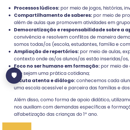
Processos lúdicos:
por meio de jogos, histórias, in
Compartilhamento de saberes:
por meio de pro
além de aulas que promovem atividades em grupos,
Democratização e responsabilidade sobre a 
convivência e resolvem conflitos de maneira dem
somos todas/os (escola, estudantes, família e co
Ampliação de repertórios:
por meio de aulas, exp
contexto onde as/os alunos/as estão inseridas/os,
Foco no ser humano em formação:
por meio de a
que sejam uma prática cotidiana;
🛡️
Escuta atenta e diálogo:
conhecemos cada aluna/o
uma escola acessível e parceira das famílias e do
Além disso, como forma de apoio didático, utiliza
nos auxiliam com demandas específicas e formação
alfabetização das crianças do 1º ano.