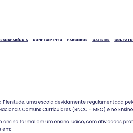
TRANSPARÊNCIA
CONHECIMENTO
PARCEIROS
GALERIAS
CONTATO
io Plenitude, uma escola devidamente regulamentada pel
Nacionais Comuns Curriculares (BNCC – MEC) e no Ensino F
 ensino formal em um ensino lúdico, com atividades prá
s em: