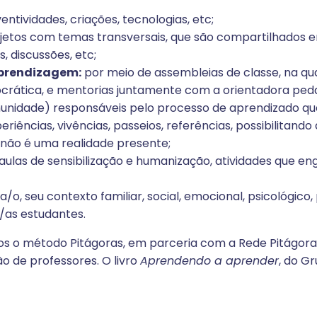
ventividades, criações, tecnologias, etc;
jetos com temas transversais, que são compartilhados e
 discussões, etc;
aprendizagem:
por meio de assembleias de classe, na q
ocrática, e mentorias juntamente com a orientadora ped
munidade) responsáveis pelo processo de aprendizado que
eriências, vivências, passeios, referências, possibilitan
 não é uma realidade presente;
ulas de sensibilização e humanização, atividades que eng
, seu contexto familiar, social, emocional, psicológico
s/as estudantes.
mos o método Pitágoras, em parceria com a Rede Pitágoras
 de professores. O livro
Aprendendo a aprender
, do Gr