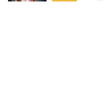
Benefícios do voluntariado
11/07/2023
Quem é voluntário compreende a importância de
ajudar o próximo. Quem não realiza um trabalho
como esse, talvez não entenda o quanto uma ação
simples pode mudar a vida de alguém.
Saiba mais