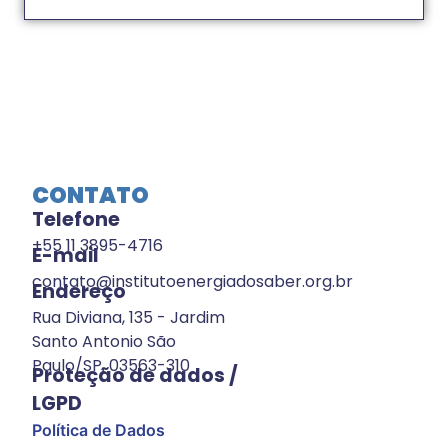
CONTATO
Telefone
+55 11 3895-4716
E-mail
contato@institutoenergiadosaber.org.br
Endereço
Rua Diviana, 135 - Jardim
Santo Antonio São
Paulo/SP, 03563-310
Proteção de dados /
LGPD
Política de Dados