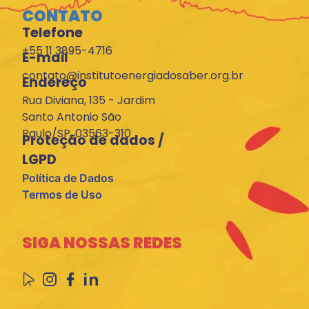
CONTATO
Telefone
+55 11 3895-4716
E-mail
contato@institutoenergiadosaber.org.br
Endereço
Rua Diviana, 135 - Jardim
Santo Antonio São
Paulo/SP, 03563-310
Proteção de dados /
LGPD
Política de Dados
Termos de Uso
SIGA NOSSAS REDES