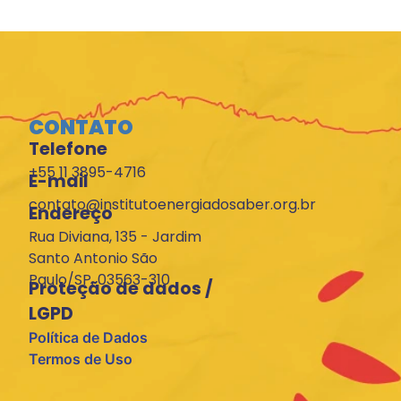
CONTATO
Telefone
+55 11 3895-4716
E-mail
contato@institutoenergiadosaber.org.br
Endereço
Rua Diviana, 135 - Jardim
Santo Antonio São
Paulo/SP, 03563-310
Proteção de dados /
LGPD
Política de Dados
Termos de Uso